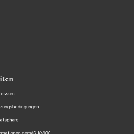
iten
ressum
zungsbedingungen
vatsphare
ormationen gemäß KVKK