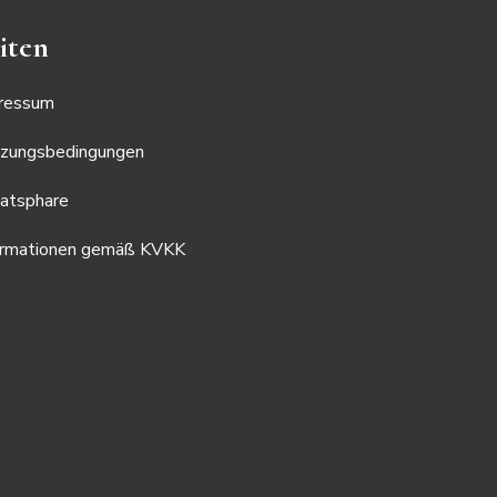
iten
ressum
zungsbedingungen
vatsphare
ormationen gemäß KVKK